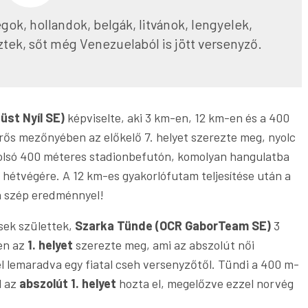
OCRsport
ok, hollandok, belgák, litvánok, lengyelek,
ztek, sőt még Venezuelaból is jött versenyző.
üst Nyíl SE)
képviselte, aki 3 km-en, 12 km-en és a 400
erős mezőnyében az előkelő 7. helyet szerezte meg, nyolc
tolsó 400 méteres stadionbefutón, komolyan hangulatba
 hétvégére. A 12 km-es gyakorlófutam teljesítése után a
n szép eredménnyel!
sek születtek,
Szarka Tünde (OCR GaborTeam SE)
3
en az
1. helyet
szerezte meg, ami az abszolút női
 lemaradva egy fiatal cseh versenyzőtől. Tündi a 400 m-
l az
abszolút 1. helyet
hozta el, megelőzve ezzel norvég