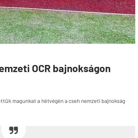
nemzeti OCR bajnokságon
ettük magunkat a hétvégén a cseh nemzeti bajnokság
CRA OB,
MEGNYÍLT A 6. OCR EURÓPA-
tóber 17.
BAJNOKSÁG TATÁN