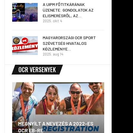
A UIPM FŐTITKÁRÁNAK
ÜZENETE: GONDOLATOK AZ
ELISMERÉSRŐL, AZ…
2025. okt 4
MAGYARORSZÁGI OCR SPORT
SZÖVETSÉG HIVATALOS
KÖZLEMÉNYE…
2025. aug 14
OCR VERSENYEK
MEGNYÍLT A NEVEZÉS A 2022-ES
A Worl
OCR EB-RE
megfig