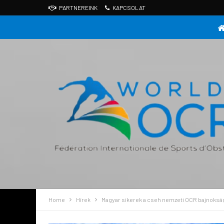
PARTNEREINK
KAPCSOLAT
Home
Hírek
Magyar sikerek a cseh nemzeti OCR bajnoks