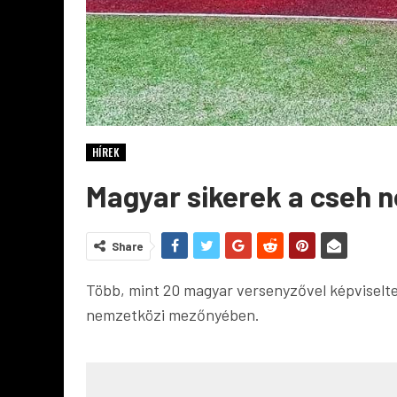
HÍREK
Magyar sikerek a cseh 
Share
Több, mint 20 magyar versenyzővel képviselt
nemzetközi mezőnyében.
Running Warriors HO
Kamaraerdő 2020. ok