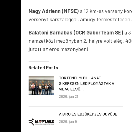
Nagy Adrienn (MFSE)
a 12 km-es verseny kor
versenyt karszalaggal, ami így természetesen a
Balatoni Barnabás (OCR GaborTeam SE)
a 3
nemzetközi mezőnyben 2. helyre volt elég. 40
jutott az erős mezőnyben!
Related Posts
TÖRTÉNELMI PILLANAT:
SIKERESEN LEDIPLOMÁZTAK A
VILÁG ELSŐ…
2026. jún 21
A BÍRÓ ÉS EDZŐKÉPZÉS JÖVŐJE
2026. jún 9