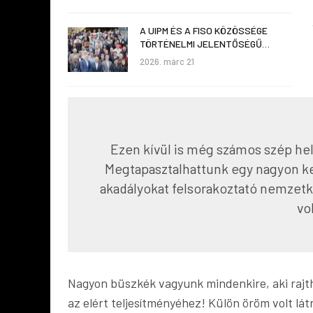
A UIPM ÉS A FISO KÖZÖSSÉGE
TÖRTÉNELMI JELENTŐSÉGŰ…
2026. márc 21
Ezen kívül is még számos szép hel
Megtapasztalhattunk egy nagyon ke
akadályokat felsorakoztató nemzetk
vo
Nagyon büszkék vagyunk mindenkire, aki rajth
az elért teljesítményéhez! Külön öröm volt lá