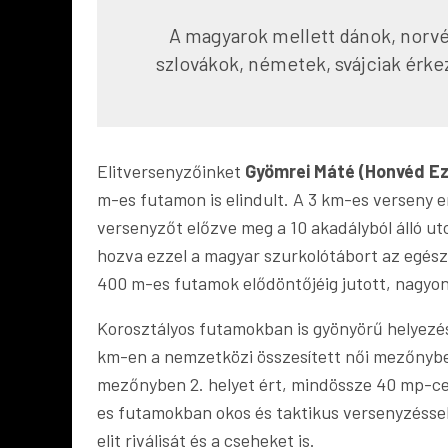
OCRsport
A magyarok mellett dánok, norvég
szlovákok, németek, svájciak érke
Elitversenyzőinket
Gyömrei Máté (Honvéd Ez
m-es futamon is elindult. A 3 km-es verseny 
versenyzőt előzve meg a 10 akadályból álló u
hozva ezzel a magyar szurkolótábort az egész
400 m-es futamok elődöntőjéig jutott, nagyo
Korosztályos futamokban is gyönyörű helyezé
km-en a nemzetközi összesített női mezőnyb
mezőnyben 2. helyet ért, mindössze 40 mp-cel
es futamokban okos és taktikus versenyzésse
elit riválisát és a cseheket is.