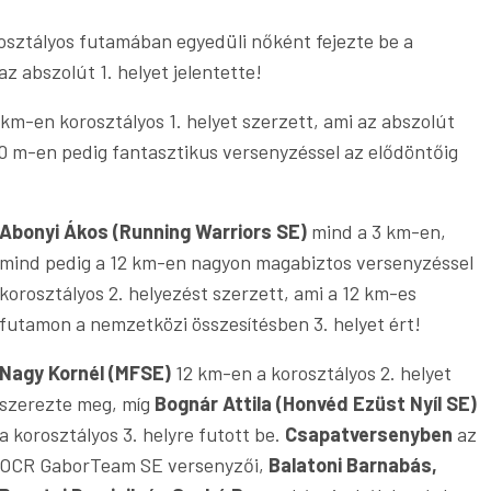
osztályos futamában egyedüli nőként fejezte be a
z abszolút 1. helyet jelentette!
 km-en korosztályos 1. helyet szerzett, ami az abszolút
0 m-en pedig fantasztikus versenyzéssel az elődöntőig
Abonyi Ákos (Running Warriors SE)
mind a 3 km-en,
mind pedig a 12 km-en nagyon magabiztos versenyzéssel
korosztályos 2. helyezést szerzett, ami a 12 km-es
futamon a nemzetközi összesítésben 3. helyet ért!
Nagy Kornél (MFSE)
12 km-en a korosztályos 2. helyet
szerezte meg, míg
Bognár Attila (Honvéd Ezüst Nyíl SE)
a korosztályos 3. helyre futott be.
Csapatversenyben
az
OCR GaborTeam SE versenyzői,
Balatoni Barnabás,