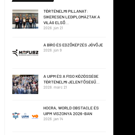
TÖRTÉNELMI PILLANAT:
SIKERESEN LEDIPLOMÁZTAK A
VILÁG ELSŐ…
2026. jún 21
A BÍRÓ ÉS EDZŐKÉPZÉS JÖVŐJE
2026. jún 9
A UIPM ÉS A FISO KÖZÖSSÉGE
TÖRTÉNELMI JELENTŐSÉGŰ…
2026. márc 21
HOCRA, WORLD OBSTACLE ÉS
UIPM VISZONYA 2026-BAN
2026. jan 14