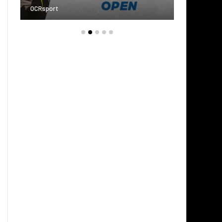
OCRsport
OCRspor