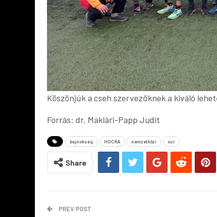
Köszönjúk a cseh szervezőknek a kiváló lehe
Forrás: dr. Maklári-Papp Judit
bajnokság
HOCRA
nemzetközi
ocr
Share
PREV POST