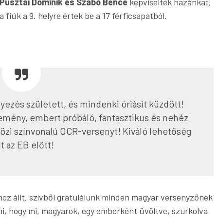
Pusztai Dominik és Szabó Bence
képviselték hazánkat,
a fiúk a 9. helyre értek be a 17 férficsapatból.
yezés született, és mindenki óriásit küzdött!
mény, embert próbáló, fantasztikus és nehéz
özi színvonalú OCR-versenyt! Kiváló lehetőség
lt az EB előtt!
oz állt, szívből gratulálunk minden magyar versenyzőnek
tni, hogy mi, magyarok, egy emberként üvöltve, szurkolva