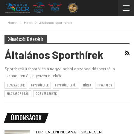
Home
Hírek
Általános sporthírek
Böngészés Kategória
Általános Sporthírek
Sporthírek itthonról és a nagyvilágból a szabadidősporttól a
szkanderen át, egészen a tekéig.
BESZÁMOLÓK
EGYESÜLETEK
EGYESÜLETEK ÚJ
HÍREK
HIVATALOS
MAGYARORSZÁG
OCR VERSENYEK
ÚJDONSÁGOK
TÖRTÉNELMI PILLANAT: SIKERESEN