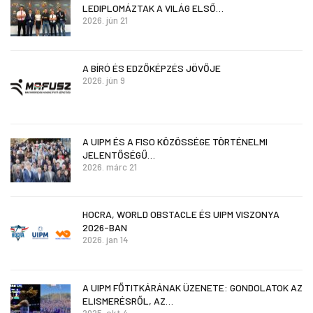
LEDIPLOMÁZTAK A VILÁG ELSŐ…
2026. jún 21
A BÍRÓ ÉS EDZŐKÉPZÉS JÖVŐJE
2026. jún 9
A UIPM ÉS A FISO KÖZÖSSÉGE TÖRTÉNELMI
JELENTŐSÉGŰ…
2026. márc 21
HOCRA, WORLD OBSTACLE ÉS UIPM VISZONYA
2026-BAN
2026. jan 14
A UIPM FŐTITKÁRÁNAK ÜZENETE: GONDOLATOK AZ
ELISMERÉSRŐL, AZ…
2025. okt 4