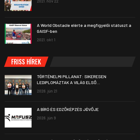
2021. nov 22
A World Obstacle elérte a megfigyelői státuszt a
GAISF-ben
2021. okt 1
FRISS HÍREK
TÖRTÉNELMI PILLANAT: SIKERESEN
LEDIPLOMÁZTAK A VILÁG ELSŐ…
2026. jún 21
A BÍRÓ ÉS EDZŐKÉPZÉS JÖVŐJE
2026. jún 9