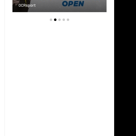
OCRsport
OCRspor