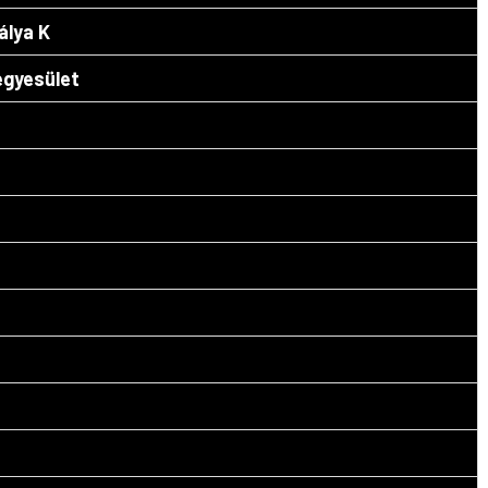
OCRsport
álya K
gyesület