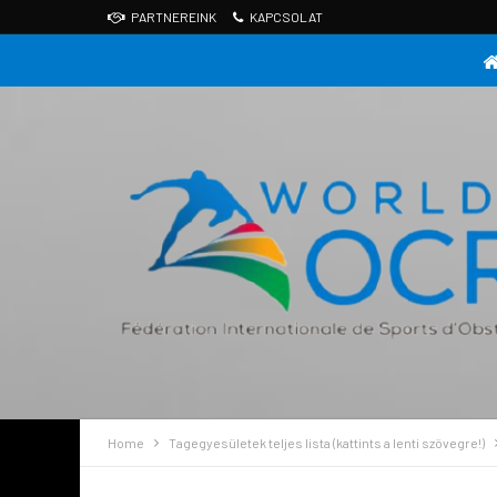
PARTNEREINK
KAPCSOLAT
Home
Tagegyesületek teljes lista (kattints a lenti szövegre!)