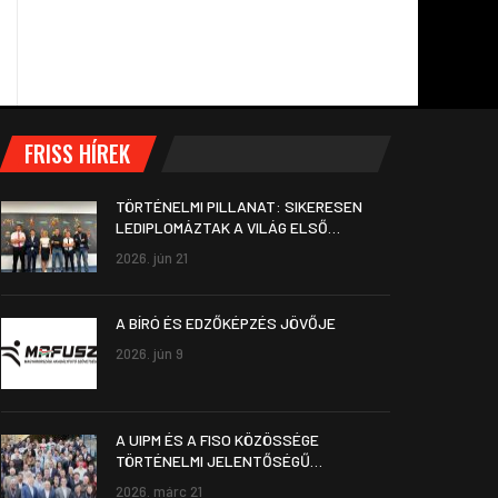
FRISS HÍREK
TÖRTÉNELMI PILLANAT: SIKERESEN
LEDIPLOMÁZTAK A VILÁG ELSŐ…
2026. jún 21
A BÍRÓ ÉS EDZŐKÉPZÉS JÖVŐJE
2026. jún 9
A UIPM ÉS A FISO KÖZÖSSÉGE
TÖRTÉNELMI JELENTŐSÉGŰ…
2026. márc 21