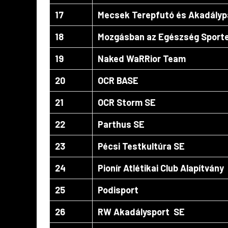
OCRsport
17
Mecsek Terepfutó és Akadályp
18
Mozgásban az Egészség Sporte
19
Naked WaRRior Team
20
OCR BASE
21
OCR Storm SE
22
Parthus SE
23
Pécsi Testkultúra SE
24
Pionír Atlétikai Club Alapítvány
25
Podisport
26
RW Akadálysport SE