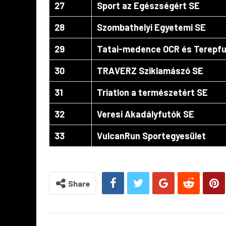
27
Sport az Egészségért SE
28
Szombathelyi Egyetemi SE
29
Tatai-medence OCR és Terepfu
30
TRAVERZ Sziklamászó SE
31
Triatlon a természetért SE
32
Veresi Akadályfutók SE
33
VulcanRun Sportegyesület
Share