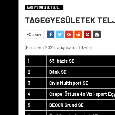
TAGEGYESÜLETEK TELJES LISTA (KATTINTS A LENTI SZÖVEGRE!)
TAGEGYESÜLETEK TELJ
Share
(Frissítve: 2025. augusztus 10.-én)
1
63. bázis SE
2
Bánk SE
3
Cívis Multisport SE
4
Csepel Öttusa és Vízi-sport Eg
5
DEOCR Grund SE