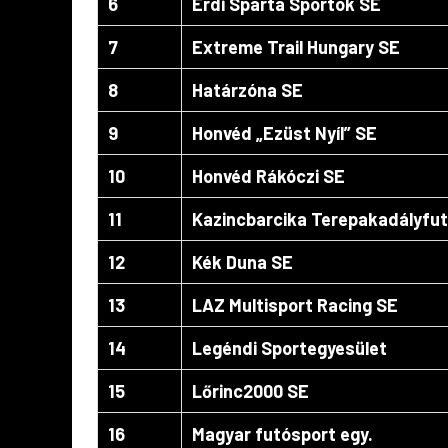
6
Érdi Sparta Sportok SE
7
Extreme Trail Hungary SE
8
Határzóna SE
9
Honvéd „Ezüst Nyíl” SE
10
Honvéd Rákóczi SE
11
Kazincbarcika Terepakadályfu
12
Kék Duna SE
13
LAZ Multisport Racing SE
14
Legéndi Sportegyesület
15
Lőrinc2000 SE
Running Warriors HO
16
Magyar futósport egy.
Kamaraerdő 2020. ok