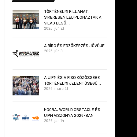
TÖRTÉNELMI PILLANAT:
SIKERESEN LEDIPLOMÁZTAK A
VILÁG ELSŐ…
2026. jún 21
A BÍRÓ ÉS EDZŐKÉPZÉS JÖVŐJE
2026. jún 9
A UIPM ÉS A FISO KÖZÖSSÉGE
TÖRTÉNELMI JELENTŐSÉGŰ…
2026. márc 21
HOCRA, WORLD OBSTACLE ÉS
UIPM VISZONYA 2026-BAN
2026. jan 14