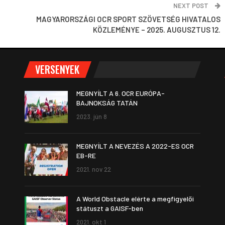
NEXT POST
MAGYARORSZÁGI OCR SPORT SZÖVETSÉG HIVATALOS
KÖZLEMÉNYE – 2025. AUGUSZTUS 12.
VERSENYEK
MEGNYÍLT A 6. OCR EURÓPA-
BAJNOKSÁG TATÁN
2023. jún 8
MEGNYÍLT A NEVEZÉS A 2022-ES OCR
EB-RE
2021. nov 22
A World Obstacle elérte a megfigyelői
státuszt a GAISF-ben
2021. okt 1