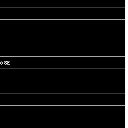
tó SE
CRA OB,
MEGNYÍLT A 6. OCR EURÓPA-
tóber 17.
BAJNOKSÁG TATÁN