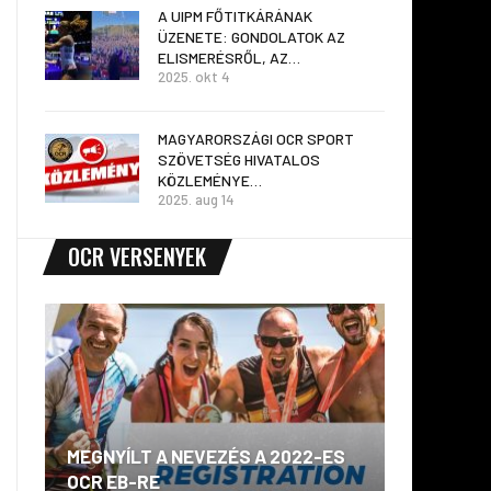
A UIPM FŐTITKÁRÁNAK
ÜZENETE: GONDOLATOK AZ
ELISMERÉSRŐL, AZ…
2025. okt 4
MAGYARORSZÁGI OCR SPORT
SZÖVETSÉG HIVATALOS
KÖZLEMÉNYE…
2025. aug 14
OCR VERSENYEK
MEGNYÍLT A NEVEZÉS A 2022-ES
A Worl
OCR EB-RE
megfig