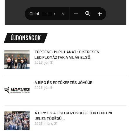
ÚJDONSÁGOK
TÖRTÉNELMI PILLANAT: SIKERESEN
LEDIPLOMÁZTAK A VILÁG ELSŐ…
2026. jún 21
A BÍRÓ ÉS EDZŐKÉPZÉS JÖVŐJE
2026. jún 9
A UIPM ÉS A FISO KÖZÖSSÉGE TÖRTÉNELMI
JELENTŐSÉGŰ…
2026. márc 21