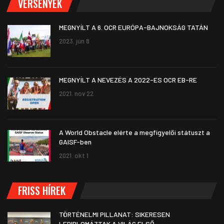
VERSENYEK
MEGNYÍLT A 6. OCR EURÓPA-BAJNOKSÁG TATÁN
2023. jún 8
MEGNYÍLT A NEVEZÉS A 2022-ES OCR EB-RE
2021. nov 22
A World Obstacle elérte a megfigyelői státuszt a
GAISF-ben
2021. okt 1
FRISS HÍREK
TÖRTÉNELMI PILLANAT: SIKERESEN
LEDIPLOMÁZTAK A VILÁG ELSŐ…