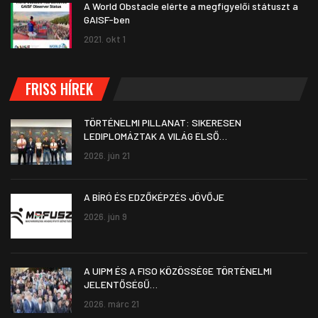
A World Obstacle elérte a megfigyelői státuszt a
GAISF-ben
2021. okt 1
FRISS HÍREK
TÖRTÉNELMI PILLANAT: SIKERESEN
LEDIPLOMÁZTAK A VILÁG ELSŐ…
2026. jún 21
A BÍRÓ ÉS EDZŐKÉPZÉS JÖVŐJE
2026. jún 9
A UIPM ÉS A FISO KÖZÖSSÉGE TÖRTÉNELMI
JELENTŐSÉGŰ…
2026. márc 21