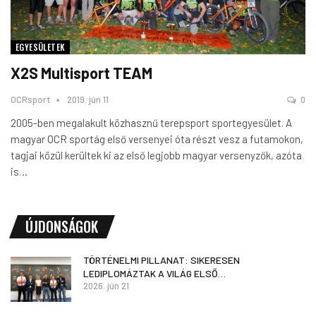
EGYESÜLETEK
X2S Multisport TEAM
OCRsport
2019. jún 11
0
2005-ben megalakult közhasznű terepsport sportegyesület. A
magyar OCR sportág első versenyei óta részt vesz a futamokon,
tagjai közül kerültek ki az első legjobb magyar versenyzők, azóta
is
…
ÚJDONSÁGOK
TÖRTÉNELMI PILLANAT: SIKERESEN
LEDIPLOMÁZTAK A VILÁG ELSŐ…
2026. jún 21