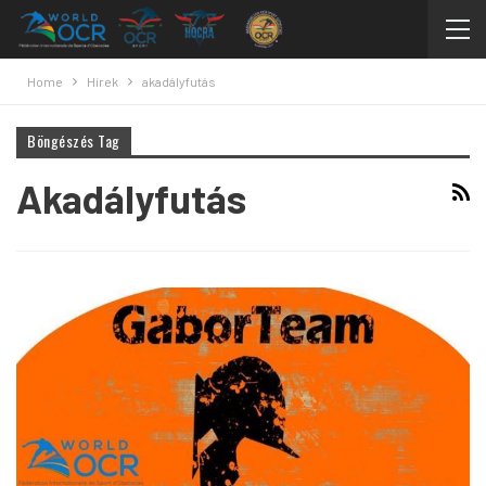
Home
Hírek
akadályfutás
Böngészés Tag
Akadályfutás