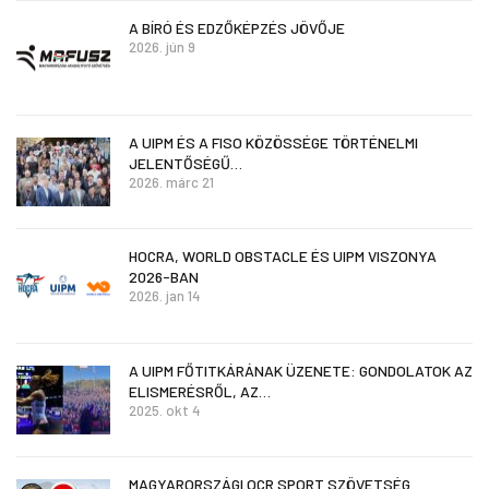
A BÍRÓ ÉS EDZŐKÉPZÉS JÖVŐJE
2026. jún 9
A UIPM ÉS A FISO KÖZÖSSÉGE TÖRTÉNELMI
JELENTŐSÉGŰ…
2026. márc 21
HOCRA, WORLD OBSTACLE ÉS UIPM VISZONYA
2026-BAN
2026. jan 14
A UIPM FŐTITKÁRÁNAK ÜZENETE: GONDOLATOK AZ
ELISMERÉSRŐL, AZ…
2025. okt 4
MAGYARORSZÁGI OCR SPORT SZÖVETSÉG